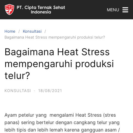
Skip
MENU
to
content
Home
Konsultasi
Bagaimana Heat Stress mempengaruhi produksi telur?
Bagaimana Heat Stress
mempengaruhi produksi
telur?
KONSULTASI
·
18/08/2021
Ayam petelur yang mengalami Heat Stress (stres
panas) sering bertelur dengan cangkang telur yang
lebih tipis dan lebih lemah karena gangguan asam /