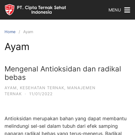
MENU
Home
Ayam
Ayam
Mengenal Antioksidan dan radikal
bebas
AYAM
,
KESEHATAN TERNAK
,
MANAJEMEN
TERNAK
·
11/01/2022
Antioksidan merupakan bahan yang dapat membantu
melindungi sel-sel dalam tubuh dari efek samping
paparan radikal bebas yang terus-menerus. Radikal