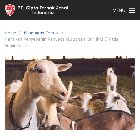
Skip
MENU
to
content
Home
Kesehatan Ternak
Hentikan Penyebaran Penyakit Mulut dan Kaki (PMK) Pada
Ruminansia